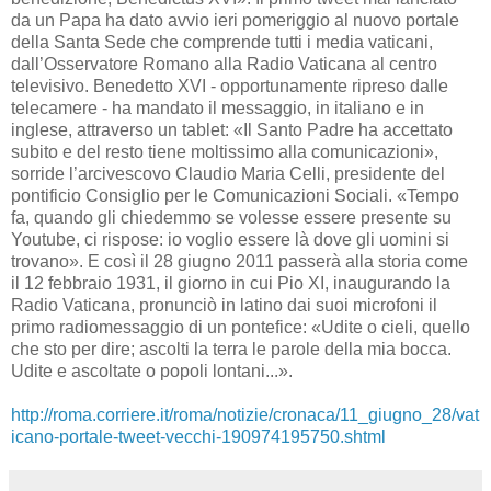
da un Papa ha dato avvio ieri pomeriggio al nuovo portale
della Santa Sede che comprende tutti i media vaticani,
dall’Osservatore Romano alla Radio Vaticana al centro
televisivo. Benedetto XVI - opportunamente ripreso dalle
telecamere - ha mandato il messaggio, in italiano e in
inglese, attraverso un tablet: «Il Santo Padre ha accettato
subito e del resto tiene moltissimo alla comunicazioni»,
sorride l’arcivescovo Claudio Maria Celli, presidente del
pontificio Consiglio per le Comunicazioni Sociali. «Tempo
fa, quando gli chiedemmo se volesse essere presente su
Youtube, ci rispose: io voglio essere là dove gli uomini si
trovano». E così il 28 giugno 2011 passerà alla storia come
il 12 febbraio 1931, il giorno in cui Pio XI, inaugurando la
Radio Vaticana, pronunciò in latino dai suoi microfoni il
primo radiomessaggio di un pontefice: «Udite o cieli, quello
che sto per dire; ascolti la terra le parole della mia bocca.
Udite e ascoltate o popoli lontani...».
http://roma.corriere.it/roma/notizie/cronaca/11_giugno_28/vat
icano-portale-tweet-vecchi-190974195750.shtml